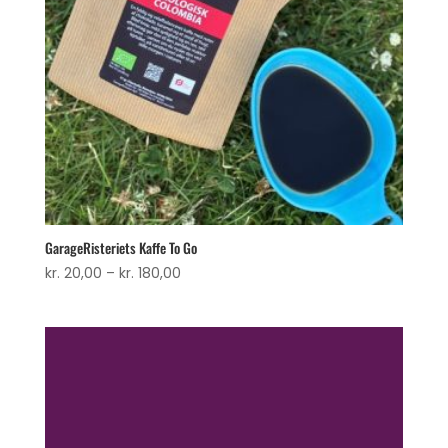
GarageRisteriets Kaffe To Go
Prisinterval:
kr.
20,00
–
kr.
180,00
kr. 20,00
til
kr. 180,00