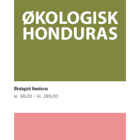
Økologisk Honduras
Prisinterval:
kr.
98,00
–
kr.
289,00
kr. 98,00
til
kr. 289,00