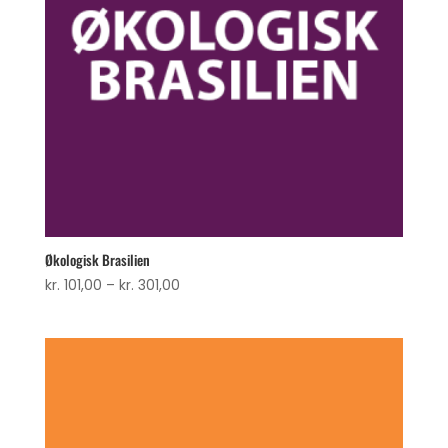
Økologisk Brasilien
Prisinterval:
kr.
101,00
–
kr.
301,00
kr. 101,00
til
kr. 301,00