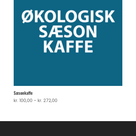
Sæsonkaffe
Prisinterval:
kr.
100,00
–
kr.
272,00
kr. 100,00
til
kr. 272,00