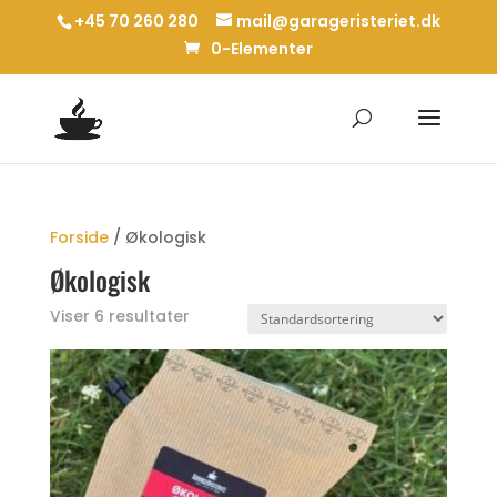
+45 70 260 280
mail@garageristeriet.dk
0-Elementer
Forside
/ Økologisk
Økologisk
Viser 6 resultater