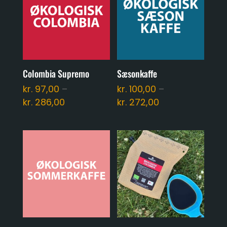
Colombia Supremo
Sæsonkaffe
kr.
97,00
–
kr.
100,00
–
Prisinterval:
Prisinterval:
kr.
286,00
kr.
272,00
kr. 97,00
kr. 100,00
til
til
kr. 286,00
kr. 272,00