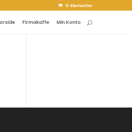
0-Elementer
orside
Firmakaffe
Min Konto