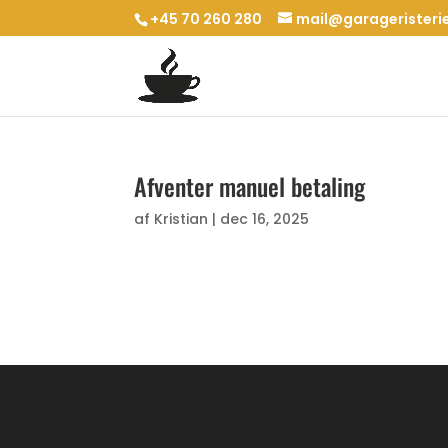
+45 70 260 280
mail@garageristeri
Afventer manuel betaling
af
Kristian
|
dec 16, 2025